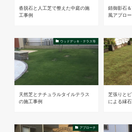
沓脱石と人工芝で整えた中庭の施
錆御影石＆
工事例
風アプロー
ウッドデッキ・テラス等
天然芝とナチュラルタイルテラス
芝張りとピ
の施工事例
による縁石
アプローチ