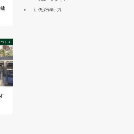
植栽
(2)
伐採作業
庭づくり
す