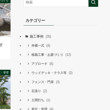
庭づくり
カテゴリー
施工事例
(35)
す
(4)
外構一式
(12)
植栽工事・お庭づくり
(6)
アプローチ
定・管理
(2)
ウッドデッキ・テラス等
(3)
フェンス・門扉
(2)
石張り
(1)
土間打ち
(4)
剪定・管理