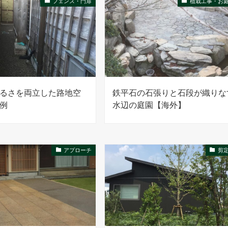
フェンス・門扉
植栽工事・お
るさを両立した路地空
鉄平石の石張りと石段が織りな
例
水辺の庭園【海外】
アプローチ
剪