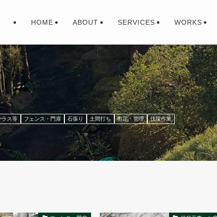
HOME
ABOUT
SERVICES
WORKS
テラス等
フェンス・門扉
石張り
土間打ち
剪定・管理
伐採作業