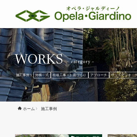
WORKS
– category –
施工事例
外構一式
植栽工事・お庭づくり
アプローチ
ウッドデッキ・
施工事例
ホーム