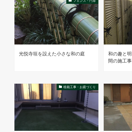
フェンス・門扉
光悦寺垣を設えた小さな和の庭
和の趣と明
間の施工事
植栽工事・お庭づくり