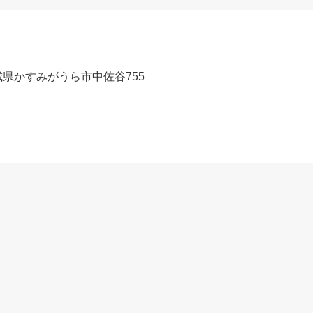
 茨城県かすみがうら市中佐谷755