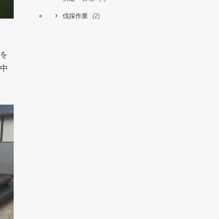
(2)
伐採作業
を
中