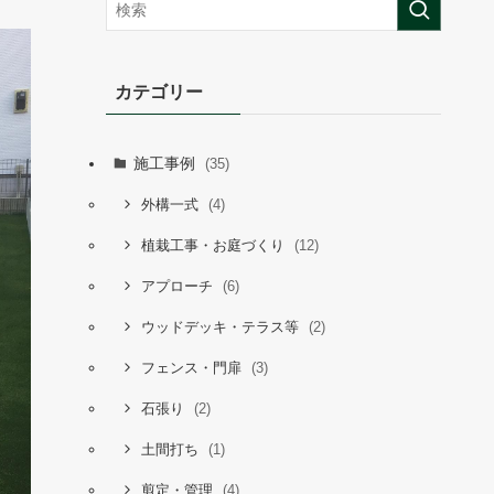
カテゴリー
施工事例
(35)
(4)
外構一式
(12)
植栽工事・お庭づくり
(6)
アプローチ
(2)
ウッドデッキ・テラス等
(3)
フェンス・門扉
(2)
石張り
(1)
土間打ち
(4)
剪定・管理