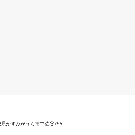
 茨城県かすみがうら市中佐谷755