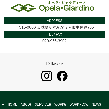
ADDRESS
〒315-0066 茨城県かすみがうら市中佐谷755
TEL / FAX
029-956-3902
Follow us
HOME
ABOUT
SERVICES
WORKS
WORKFLOW
NEWS