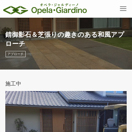
錆御影石＆芝張りの趣きのある和風アプ
ローチ
アプローチ
施工中