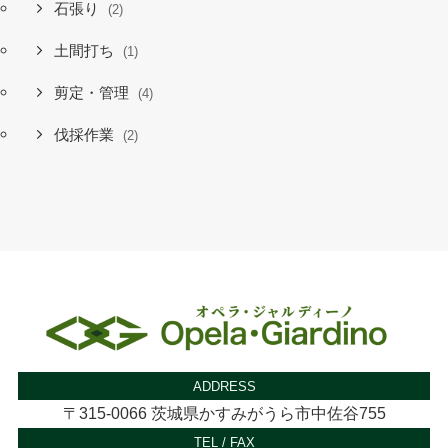
石張り
(2)
土間打ち
(1)
剪定・管理
(4)
伐採作業
(2)
ADDRESS
〒315-0066 茨城県かすみがうら市中佐谷755
TEL / FAX