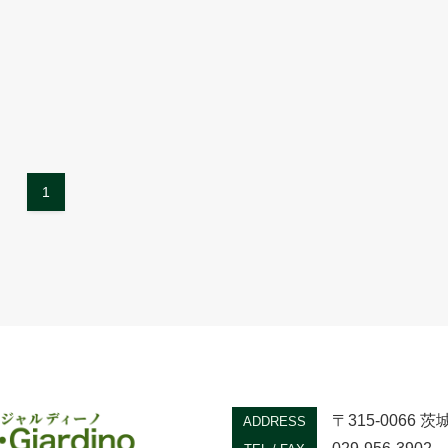
1
〒315-0066
ADDRESS