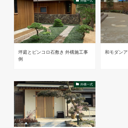
外構一式
坪庭とピンコロ石敷き 外構施工事
和モダンア
例
外構一式