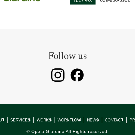
029-956-3902
TEL / FAX
Follow us
UT
SERVICES
WORKS
WORKFLOW
NEWS
CONTACT
PR
©
Opela Giardino All Rights reserved.