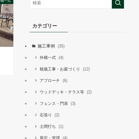
外構一式
カテゴリー
施工事例
(35)
(4)
外構一式
(12)
植栽工事・お庭づくり
(6)
アプローチ
(2)
ウッドデッキ・テラス等
(3)
フェンス・門扉
(2)
石張り
(1)
土間打ち
(4)
剪定・管理