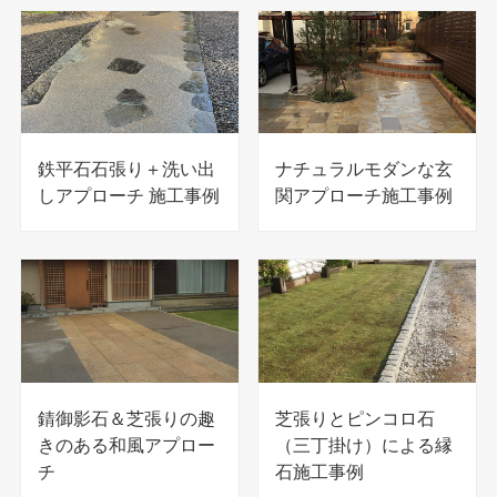
鉄平石石張り＋洗い出
ナチュラルモダンな玄
しアプローチ 施工事例
関アプローチ施工事例
錆御影石＆芝張りの趣
芝張りとピンコロ石
きのある和風アプロー
（三丁掛け）による縁
チ
石施工事例