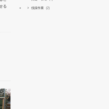
せる
(2)
伐採作業