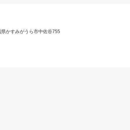
 茨城県かすみがうら市中佐谷755