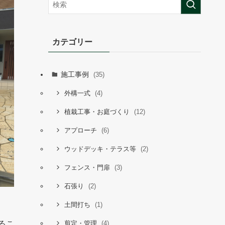
カテゴリー
施工事例
(35)
(4)
外構一式
(12)
植栽工事・お庭づくり
(6)
アプローチ
(2)
ウッドデッキ・テラス等
(3)
フェンス・門扉
(2)
石張り
(1)
土間打ち
(4)
るこ
剪定・管理